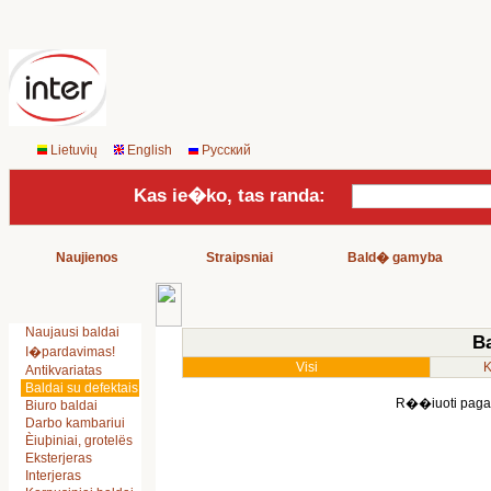
Lietuvių
English
Русский
Kas ie�ko, tas randa:
Naujienos
Straipsniai
Bald� gamyba
Naujausi baldai
Ba
I�pardavimas!
Visi
K
Antikvariatas
Baldai su defektais
R��iuoti pag
Biuro baldai
Darbo kambariui
Èiuþiniai, grotelës
Eksterjeras
Interjeras