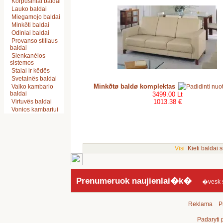
Korpusiniai baldai
Lauko baldai
Miegamojo baldai
Minkðti baldai
Odiniai baldai
Provanso stiliaus
baldai
Slenkanèios
sistemos
Stalai ir këdës
Svetainës baldai
Minkðtø baldø komplektas
Vaiko kambario
baldai
3499.00 Lt
Virtuvës baldai
1013.38 €
Vonios kambariui
Visi
Kieti baldai 
Prenumeruok naujienlai�k�
�vesk sav
Reklama
P
Padaryti 