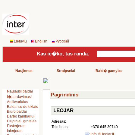
Lietuvių
English
Русский
Kas ie�ko, tas randa:
Naujienos
Straipsniai
Bald� gamyba
Naujausi baldai
Pagrindinis
I�pardavimas!
Antikvariatas
Baldai su defektais
LEOJAR
Biuro baldai
Darbo kambariui
Èiuþiniai, grotelës
Adresas:
Eksterjeras
Telefonas:
+370 645 30740
Interjeras
info @ leojar.lt