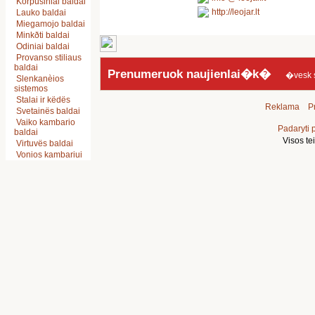
Korpusiniai baldai
http://leojar.lt
Lauko baldai
Miegamojo baldai
Minkðti baldai
Odiniai baldai
Provanso stiliaus
baldai
Prenumeruok naujienlai�k�
�vesk sav
Slenkanèios
sistemos
Stalai ir këdës
Reklama
Pr
Svetainës baldai
Vaiko kambario
Padaryti 
baldai
Visos t
Virtuvës baldai
Vonios kambariui