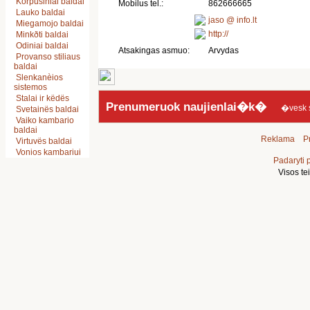
Korpusiniai baldai
Mobilus tel.:
862666665
Lauko baldai
jaso @ info.lt
Miegamojo baldai
http://
Minkðti baldai
Odiniai baldai
Atsakingas asmuo:
Arvydas
Provanso stiliaus
baldai
Slenkanèios
sistemos
Stalai ir këdës
Prenumeruok naujienlai�k�
�vesk sav
Svetainës baldai
Vaiko kambario
baldai
Reklama
Pr
Virtuvës baldai
Vonios kambariui
Padaryti 
Visos t