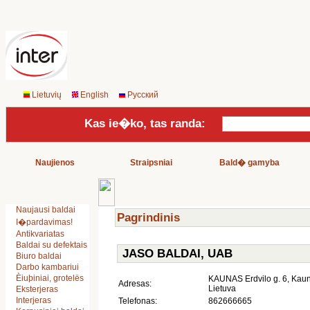
Lietuvių
English
Русский
Kas ie�ko, tas randa:
Naujienos
Straipsniai
Bald� gamyba
Naujausi baldai
Pagrindinis
I�pardavimas!
Antikvariatas
Baldai su defektais
JASO BALDAI, UAB
Biuro baldai
Darbo kambariui
Èiuþiniai, grotelës
KAUNAS Erdvilo g. 6, Kau
Adresas:
Lietuva
Eksterjeras
Interjeras
Telefonas:
862666665