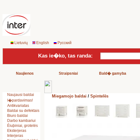
Lietuvių
English
Русский
Kas ie�ko, tas randa:
Naujienos
Straipsniai
Bald� gamyba
Naujausi baldai
Miegamojo baldai
/
Spintelës
I�pardavimas!
Antikvariatas
Baldai su defektais
Biuro baldai
Darbo kambariui
Èiuþiniai, grotelës
Eksterjeras
Interjeras