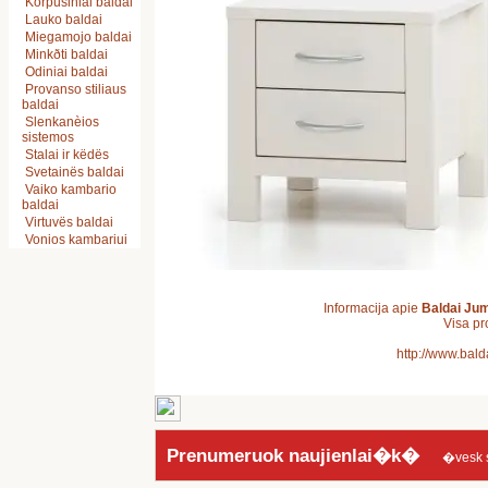
Korpusiniai baldai
Lauko baldai
Miegamojo baldai
Minkðti baldai
Odiniai baldai
Provanso stiliaus
baldai
Slenkanèios
sistemos
Stalai ir këdës
Svetainës baldai
Vaiko kambario
baldai
Virtuvës baldai
Vonios kambariui
Informacija apie
Baldai Ju
Visa pr
http://www.bald
Prenumeruok naujienlai�k�
�vesk sav